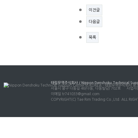
이전글
다음글
목록
태림무역주식회사 / Nippon Denshoku Technical Suppo
서울시 중구 다동길 46(다동, 다동빌딩) 702호
사업자등
이메일
tr741033@gmail.com
COPYRIGHT(C) Tae Rim Trading Co.,Ltd. ALL RIG